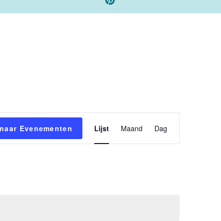
Evenement
 naar Evenementen
Lijst
Maand
Dag
weergaven
navigatie